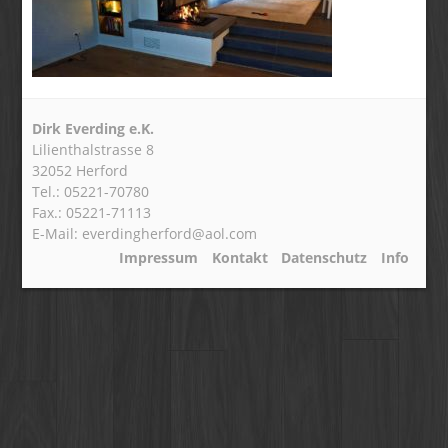
Dirk Everding e.K.
Lilienthalstrasse 8
32052 Herford
Tel.: 05221-70780
Fax.: 05221-71113
E-Mail: everdingherford@aol.com
Impressum
Kontakt
Datenschutz
Info