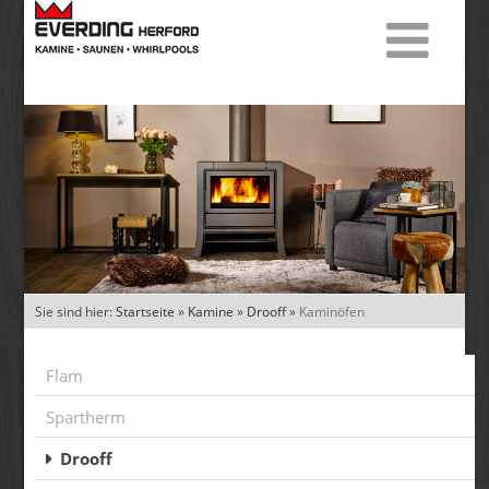
Sie sind hier:
Startseite
»
Kamine
»
Drooff
»
Kaminöfen
Flam
Spartherm
Drooff