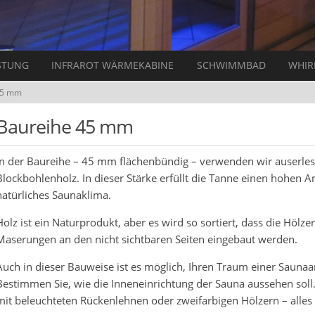
STUNG
INFRAROT WÄRMEKABINE
SCHWIMMBAD
WHIR
45 mm
Baureihe 45 mm
In der Baureihe – 45 mm flächenbündig – verwenden wir auserle
Blockbohlenholz. In dieser Stärke erfüllt die Tanne einen hohe
natürliches Saunaklima.
Holz ist ein Naturprodukt, aber es wird so sortiert, dass die Hölze
Maserungen an den nicht sichtbaren Seiten eingebaut werden.
Auch in dieser Bauweise ist es möglich, Ihren Traum einer Saunaan
Bestimmen Sie, wie die Inneneinrichtung der Sauna aussehen soll.
mit beleuchteten Rückenlehnen oder zweifarbigen Hölzern – alles 