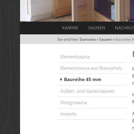
KAMINE
SAUNEN
NACHRÜ
Sie sind hier:
Startseite
»
Saunen
»
Baureihe 
Elementsauna
Elementsauna aus Massivholz
Baureihe 45 mm
Außen- und Gartensaunen
Designsauna
Insavita