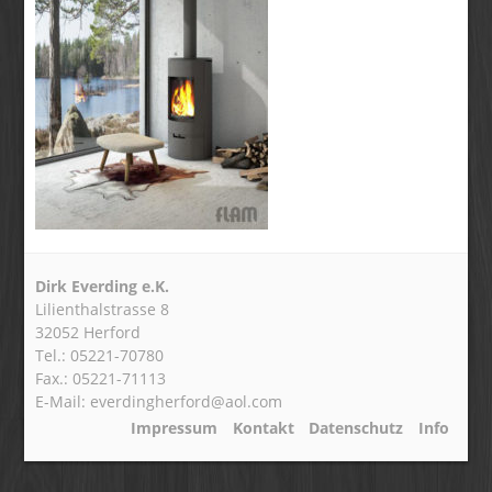
Dirk Everding e.K.
Lilienthalstrasse 8
32052 Herford
Tel.: 05221-70780
Fax.: 05221-71113
E-Mail: everdingherford@aol.com
Impressum
Kontakt
Datenschutz
Info