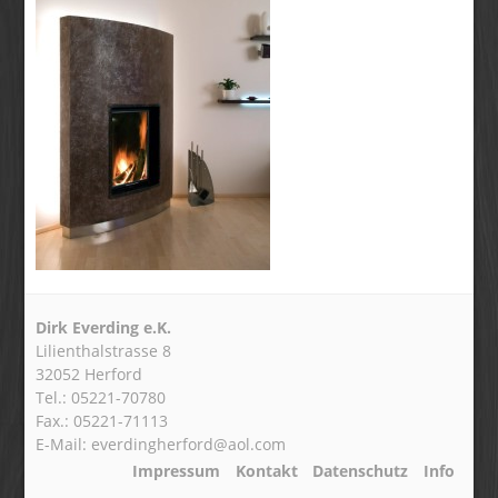
Dirk Everding e.K.
Lilienthalstrasse 8
32052 Herford
Tel.: 05221-70780
Fax.: 05221-71113
E-Mail: everdingherford@aol.com
Impressum
Kontakt
Datenschutz
Info