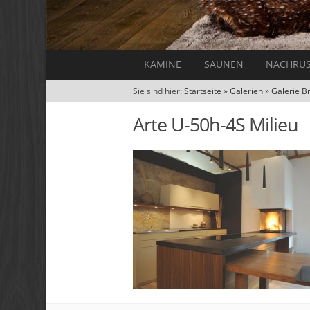
KAMINE
SAUNEN
NACHRÜ
Sie sind hier:
Startseite
»
Galerien
»
Galerie B
Arte U-50h-4S Milieu