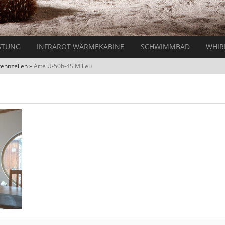
STUNG
INFRAROT WÄRMEKABINE
SCHWIMMBAD
WHIR
rennzellen
»
Arte U-50h-4S Milieu