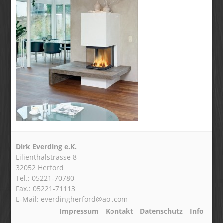
Dirk Everding e.K.
Lilienthalstrasse 8
32052 Herford
Tel.: 05221-70780
Fax.: 05221-71113
E-Mail: everdingherford@aol.com
Impressum
Kontakt
Datenschutz
Info