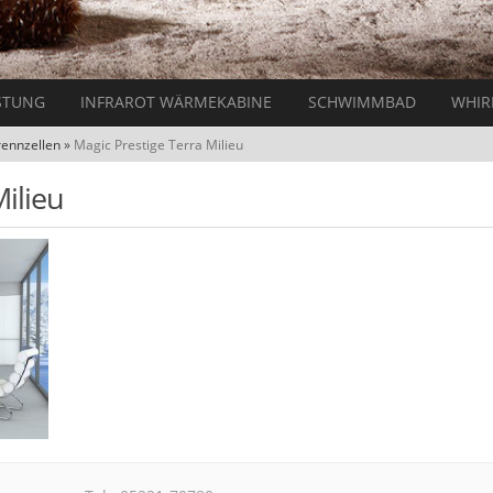
STUNG
INFRAROT WÄRMEKABINE
SCHWIMMBAD
WHIR
rennzellen
»
Magic Prestige Terra Milieu
ilieu