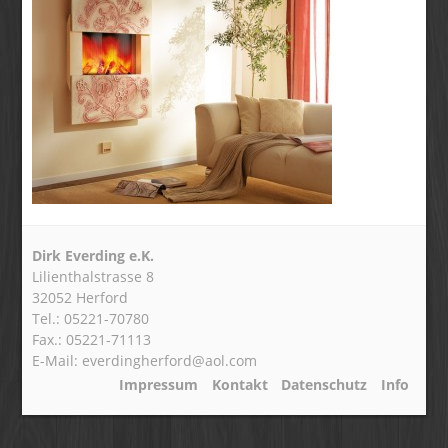
Dirk Everding e.K.
Lilienthalstrasse 8
32052 Herford
Tel.: 05221-70780
Fax.: 05221-71113
E-Mail: everdingherford@aol.com
Impressum
Kontakt
Datenschutz
Info