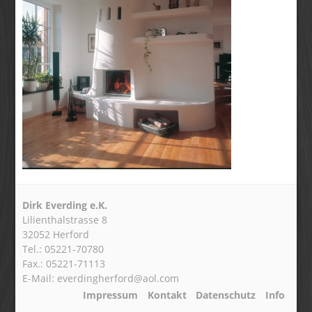
Dirk Everding e.K.
Lilienthalstrasse 8
32052 Herford
Tel.: 05221-70780
Fax.: 05221-71113
E-Mail: everdingherford@aol.com
Impressum
Kontakt
Datenschutz
Info