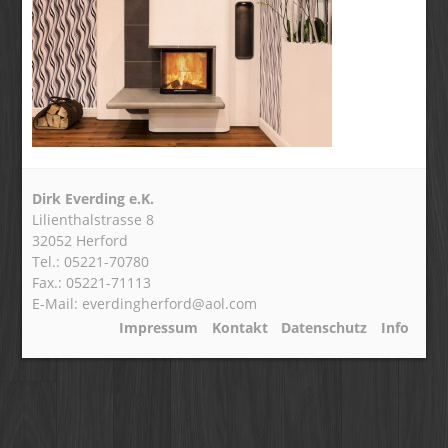
Dirk Everding e.K.
Lilienthalstrasse 8
32052 Herford
Tel.: 05221-70780
Fax.: 05221-71113
E-Mail: everdingherford@aol.com
Impressum
Kontakt
Datenschutz
Info