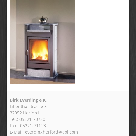
Dirk Everding e.K.
Lilienthalstrasse 8
32052 Herford
Tel.: 05221-70780
Fax.: 05221-71113
E-Mail: everdingherford@aol.com