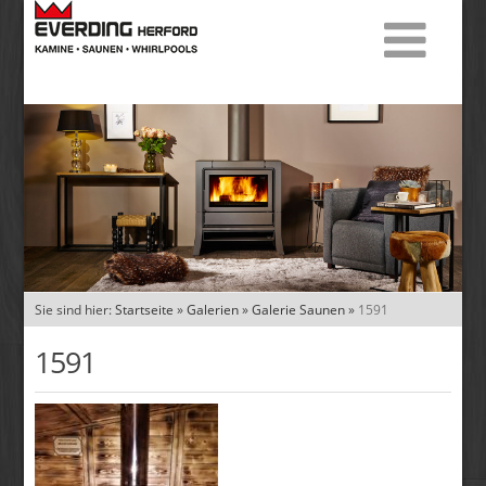
Sie sind hier:
Startseite
»
Galerien
»
Galerie Saunen
»
1591
1591