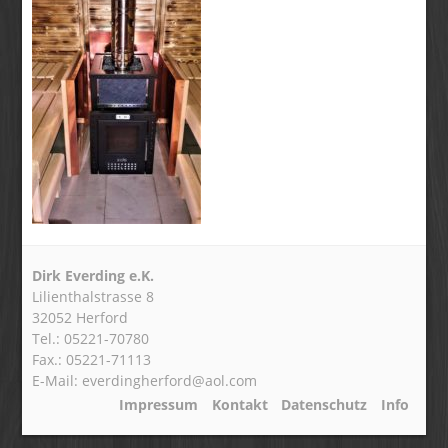
Dirk Everding e.K.
Lilienthalstrasse 8
32052 Herford
Tel.: 05221-70780
Fax.: 05221-71113
E-Mail: everdingherford@aol.com
Impressum
Kontakt
Datenschutz
Info