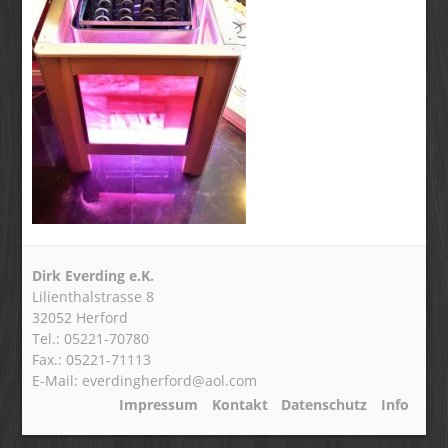
Dirk Everding e.K.
Lilienthalstrasse 8
32052 Herford
Tel.: 05221-70780
Fax.: 05221-71113
E-Mail: everdingherford@aol.com
Impressum
Kontakt
Datenschutz
Info