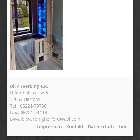
Dirk Everding e.K.
Lilienthalstrasse 8
32052 Herford
Tel.: 05221-70780
Fax.: 05221-71113
E-Mail: everdingherford@aol.com
Impressum
Kontakt
Datenschutz
Info