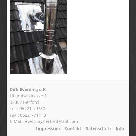
Dirk Everding e.K.
Lilienthalstrasse 8
32052 Herford
Tel.: 05221-70780
Fax.: 05221-71113
E-Mail: everdingherford@aol.com
Impressum
Kontakt
Datenschutz
Info