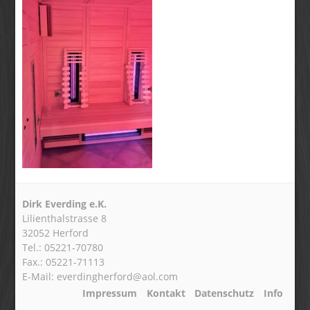
Dirk Everding e.K.
Lilienthalstrasse 8
32052 Herford
Tel.: 05221-70780
Fax.: 05221-71113
E-Mail: everdingherford@aol.com
Impressum
Kontakt
Datenschutz
Info