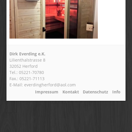
Dirk Everding e.K.
Lilienthalstrasse 8
32052 Herford
Tel.: 05221-70780
Fax.: 05221-71113
E-Mail: everdingherford@aol.com
Impressum
Kontakt
Datenschutz
Info