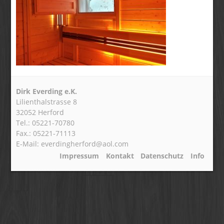
Dirk Everding e.K.
Lilienthalstrasse 8
32052 Herford
Tel.: 05221-70780
Fax.: 05221-71113
E-Mail: everdingherford@aol.com
Impressum
Kontakt
Datenschutz
Info