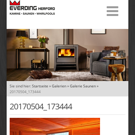
Sie sind hier:
Startseite
»
Galerien
»
Galerie Saunen
»
20170504_173444
20170504_173444