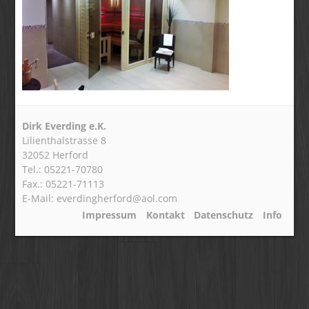
Dirk Everding e.K.
Lilienthalstrasse 8
32052 Herford
Tel.: 05221-70780
Fax.: 05221-71113
E-Mail: everdingherford@aol.com
Impressum
Kontakt
Datenschutz
Info