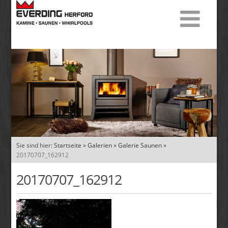
Sie sind hier:
Startseite
»
Galerien
»
Galerie Saunen
»
20170707_162912
20170707_162912