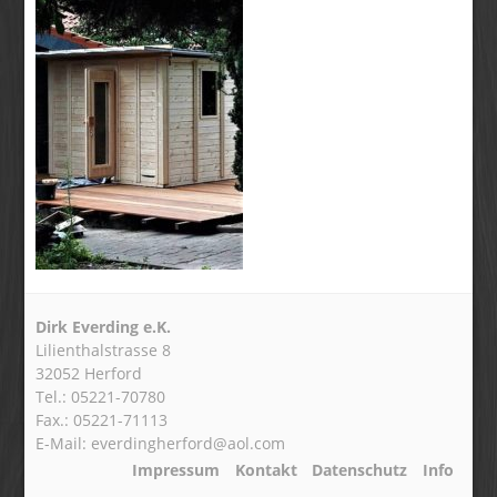
Dirk Everding e.K.
Lilienthalstrasse 8
32052 Herford
Tel.: 05221-70780
Fax.: 05221-71113
E-Mail: everdingherford@aol.com
Impressum
Kontakt
Datenschutz
Info