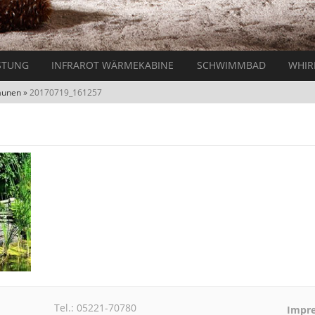
STUNG
INFRAROT WÄRMEKABINE
SCHWIMMBAD
WHIR
aunen
»
20170719_161257
Tel.: 05221-70780
Impr