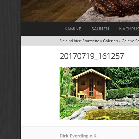
KAMINE
SAUNEN
NACHRÜ
Sie sind hier:
Startseite
»
Galerien
»
Galerie S
20170719_161257
Dirk Everding e.K.