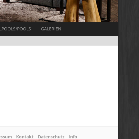
LPOOLS/POOLS
GALERIEN
essum
Kontakt
Datenschutz
Info