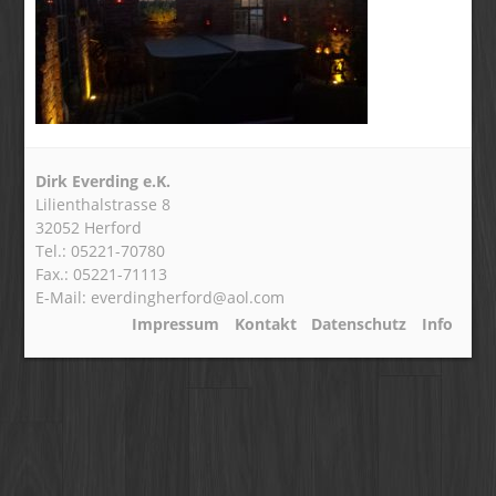
Dirk Everding e.K.
Lilienthalstrasse 8
32052 Herford
Tel.: 05221-70780
Fax.: 05221-71113
E-Mail: everdingherford@aol.com
Impressum
Kontakt
Datenschutz
Info