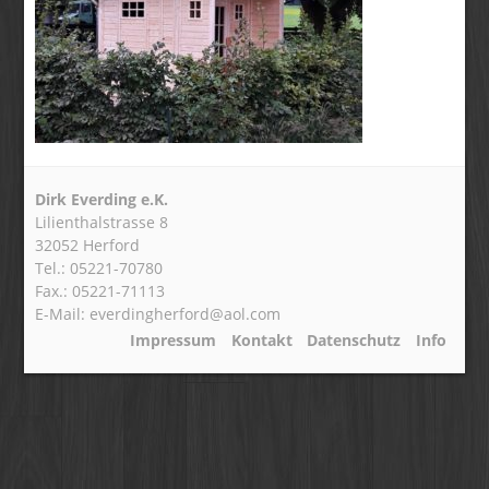
Dirk Everding e.K.
Lilienthalstrasse 8
32052 Herford
Tel.: 05221-70780
Fax.: 05221-71113
E-Mail: everdingherford@aol.com
Impressum
Kontakt
Datenschutz
Info