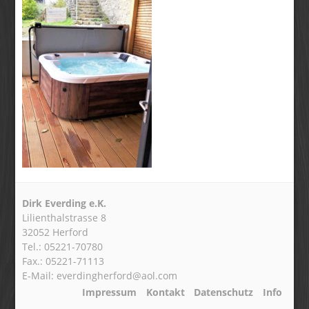
Dirk Everding e.K.
Lilienthalstrasse 8
32052 Herford
Tel.: 05221-70780
Fax.: 05221-71113
E-Mail: everdingherford@aol.com
Impressum
Kontakt
Datenschutz
Info