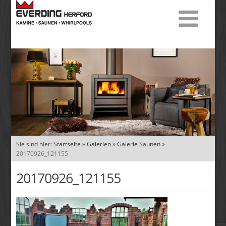
Sie sind hier:
Startseite
»
Galerien
»
Galerie Saunen
»
20170926_121155
20170926_121155