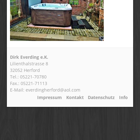
Dirk Everding e.K.
Lilienthalstrasse 8
32052 Herford
Tel.: 05221-70780
Fax.: 05221-71113
E-Mail: everdingherford@aol.com
Impressum
Kontakt
Datenschutz
Info