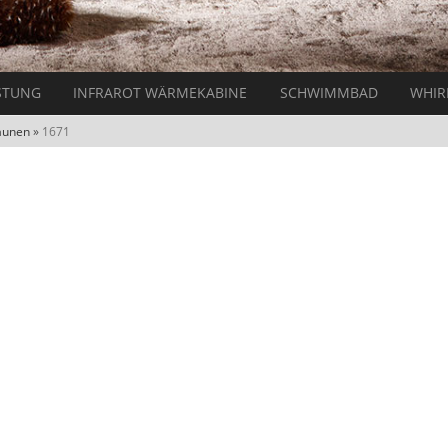
STUNG
INFRAROT WÄRMEKABINE
SCHWIMMBAD
WHIR
aunen
»
1671