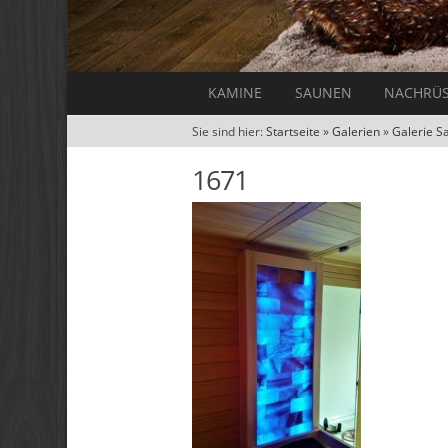
KAMINE
SAUNEN
NACHRÜ
Sie sind hier:
Startseite
»
Galerien
»
Galerie S
1671