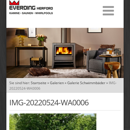
Sie sind hier:
Startseite
»
Galerien
»
Galerie Schwimmbäder
»
IMG-
20220524-WA0006
IMG-20220524-WA0006