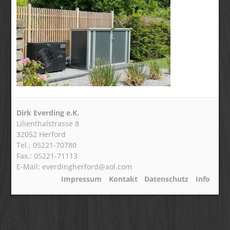
Dirk Everding e.K.
Lilienthalstrasse 8
32052 Herford
Tel.: 05221-70780
Fax.: 05221-71113
E-Mail: everdingherford@aol.com
Impressum
Kontakt
Datenschutz
Info