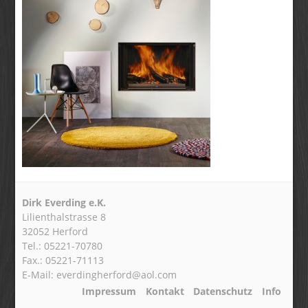
Dirk Everding e.K.
Lilienthalstrasse 8
32052 Herford
Tel.: 05221-70780
Fax.: 05221-71113
E-Mail: everdingherford@aol.com
Impressum
Kontakt
Datenschutz
Info