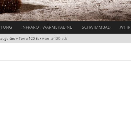
STUNG
INFRAROT WÄRMEKABINE
SCHWIMMBAD
WHIR
baugeräte
»
Terra 120 Eck
»
terra-120-eck