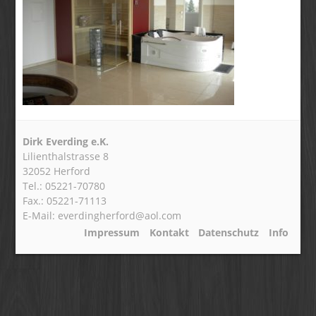
Dirk Everding e.K.
Lilienthalstrasse 8
32052 Herford
Tel.: 05221-70780
Fax.: 05221-71113
E-Mail: everdingherford@aol.com
Impressum
Kontakt
Datenschutz
Info