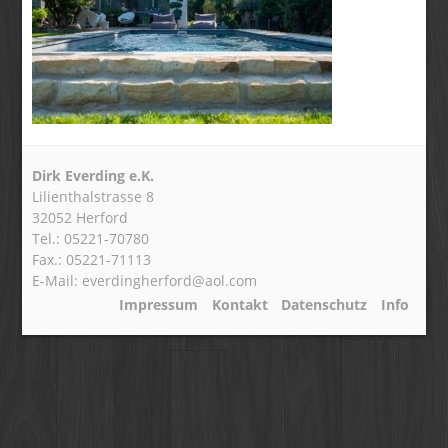
Dirk Everding e.K.
Lilienthalstrasse 8
32052 Herford
Tel.: 05221-70780
Fax.: 05221-71113
E-Mail: everdingherford@aol.com
Impressum
Kontakt
Datenschutz
Info