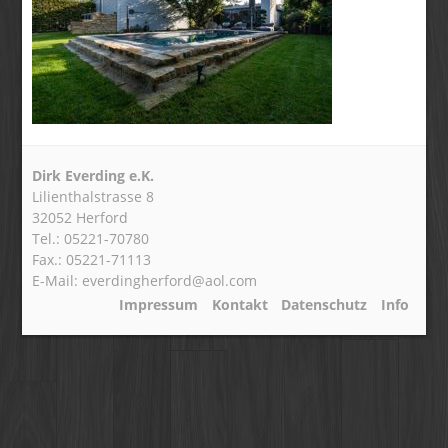
Dirk Everding e.K.
Lilienthalstrasse 8
32052 Herford
Tel.: 05221-70780
Fax.: 05221-71113
E-Mail: everdingherford@aol.com
Impressum
Kontakt
Datenschutz
Info