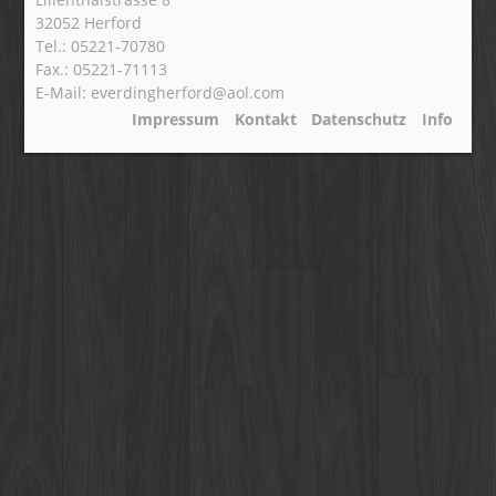
32052 Herford
Tel.: 05221-70780
Fax.: 05221-71113
E-Mail: everdingherford@aol.com
Impressum
Kontakt
Datenschutz
Info