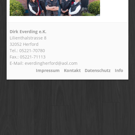
Dirk Everding e.K.
Lilienthalstrasse 8
32052 Herford
Tel.: 05221-70780
Fax.: 05221-71113
E-Mail: everdingherford@aol.com
Impressum
Kontakt
Datenschutz
Info