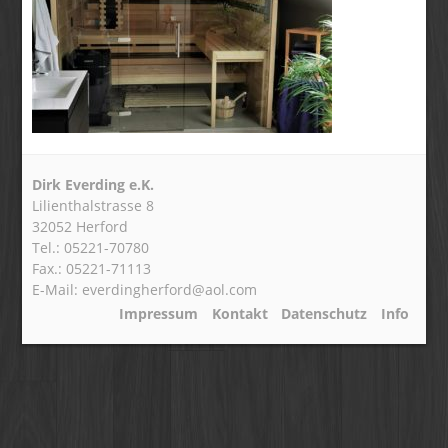
Dirk Everding e.K.
Lilienthalstrasse 8
32052 Herford
Tel.: 05221-70780
Fax.: 05221-71113
E-Mail: everdingherford@aol.com
Impressum
Kontakt
Datenschutz
Info